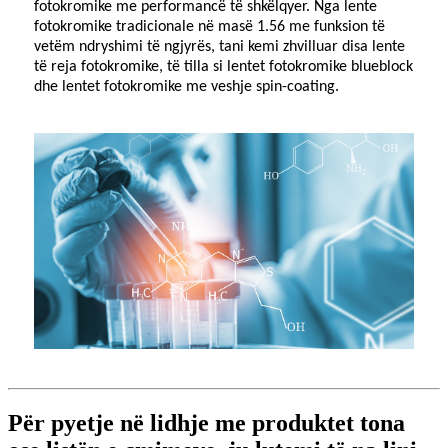
fotokromike me performancë të shkëlqyer. Nga lente
fotokromike tradicionale në masë 1.56 me funksion të
vetëm ndryshimi të ngjyrës, tani kemi zhvilluar disa lente
të reja fotokromike, të tilla si lentet fotokromike blueblock
dhe lentet fotokromike me veshje spin-coating.
Për pyetje në lidhje me produktet tona