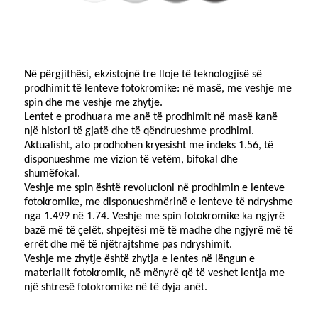
Në përgjithësi, ekzistojnë tre lloje të teknologjisë së
prodhimit të lenteve fotokromike: në masë, me veshje me
spin dhe me veshje me zhytje.
Lentet e prodhuara me anë të prodhimit në masë kanë
një histori të gjatë dhe të qëndrueshme prodhimi.
Aktualisht, ato prodhohen kryesisht me indeks 1.56, të
disponueshme me vizion të vetëm, bifokal dhe
shumëfokal.
Veshje me spin është revolucioni në prodhimin e lenteve
fotokromike, me disponueshmërinë e lenteve të ndryshme
nga 1.499 në 1.74. Veshje me spin fotokromike ka ngjyrë
bazë më të çelët, shpejtësi më të madhe dhe ngjyrë më të
errët dhe më të njëtrajtshme pas ndryshimit.
Veshje me zhytje është zhytja e lentes në lëngun e
materialit fotokromik, në mënyrë që të veshet lentja me
një shtresë fotokromike në të dyja anët.