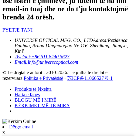
ose listën e çmimeve, ju lutemi të na lini
email-in tuaj dhe ne do t'ju kontaktojmë
brenda 24 orësh.
PYETJE TANI
UNIVERSE OPTICAL MFG. CO., LTD
Adresa:
Rezidenca
Fanhua, Rruga Dingmaoqiao Nr. 116, Zhenjiang, Jiangsu,
Kinë
Telefoni:
+86 511 8440 5623
Email:
Info@universeoptical.com
© Të drejtat e autorit - 2010-2026: Të gjitha të drejtat e
rezervuara.
Politika e Privatësisë
-
苏ICP备11060527号-1
Produkte të Nxehta
Harta e faqes
BLOGU MË I MIRË
KËRKIMET MË TË MIRA
Dërgo email
x