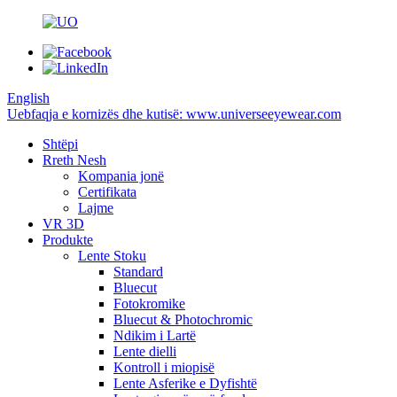
English
Uebfaqja e kornizës dhe kutisë: www.universeeyewear.com
Shtëpi
Rreth Nesh
Kompania jonë
Certifikata
Lajme
VR 3D
Produkte
Lente Stoku
Standard
Bluecut
Fotokromike
Bluecut & Photochromic
Ndikim i Lartë
Lente dielli
Kontroll i miopisë
Lente Asferike e Dyfishtë