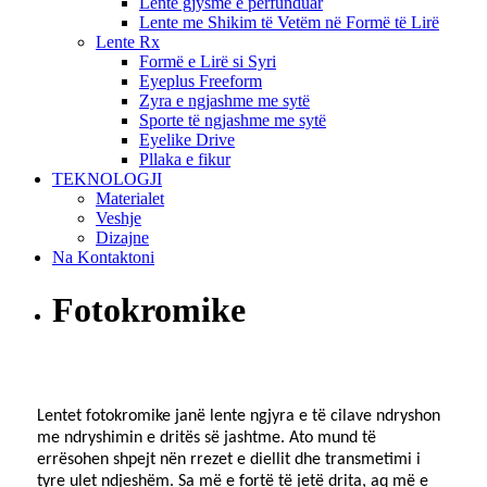
Lente gjysmë e përfunduar
Lente me Shikim të Vetëm në Formë të Lirë
Lente Rx
Formë e Lirë si Syri
Eyeplus Freeform
Zyra e ngjashme me sytë
Sporte të ngjashme me sytë
Eyelike Drive
Pllaka e fikur
TEKNOLOGJI
Materialet
Veshje
Dizajne
Na Kontaktoni
Fotokromike
Lentet fotokromike janë lente ngjyra e të cilave ndryshon
me ndryshimin e dritës së jashtme. Ato mund të
errësohen shpejt nën rrezet e diellit dhe transmetimi i
tyre ulet ndjeshëm. Sa më e fortë të jetë drita, aq më e