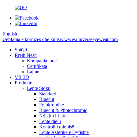
English
Uebfaqja e kornizës dhe kutisë: www.universeeyewear.com
Shtëpi
Rreth Nesh
Kompania jonë
Certifikata
Lajme
VR 3D
Produkte
Lente Stoku
Standard
Bluecut
Fotokromike
Bluecut & Photochromic
Ndikim i Lartë
Lente dielli
Kontroll i miopisë
Lente Asferike e Dyfishtë