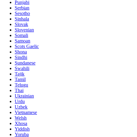
Punjabi
Serbian
Sesotho
Sinhala
Slovak
Slovenian
Somali
Samoan
Scots Gaelic
Shona
Sindhi
Sundanese
Swahili
Tajik
Tamil
Telugu
Thai
Ukrainian
Urdu
Uzbek
Vietnamese
Welsh
Xhosa
Yiddish
Yoruba