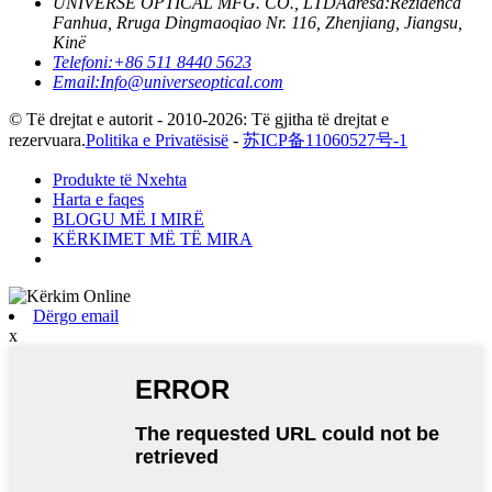
UNIVERSE OPTICAL MFG. CO., LTD
Adresa:
Rezidenca
Fanhua, Rruga Dingmaoqiao Nr. 116, Zhenjiang, Jiangsu,
Kinë
Telefoni:
+86 511 8440 5623
Email:
Info@universeoptical.com
© Të drejtat e autorit - 2010-2026: Të gjitha të drejtat e
rezervuara.
Politika e Privatësisë
-
苏ICP备11060527号-1
Produkte të Nxehta
Harta e faqes
BLOGU MË I MIRË
KËRKIMET MË TË MIRA
Dërgo email
x