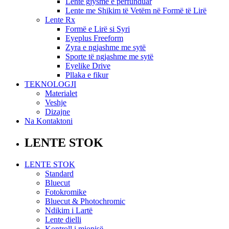
Lente gjysmë e përfunduar
Lente me Shikim të Vetëm në Formë të Lirë
Lente Rx
Formë e Lirë si Syri
Eyeplus Freeform
Zyra e ngjashme me sytë
Sporte të ngjashme me sytë
Eyelike Drive
Pllaka e fikur
TEKNOLOGJI
Materialet
Veshje
Dizajne
Na Kontaktoni
LENTE STOK
LENTE STOK
Standard
Bluecut
Fotokromike
Bluecut & Photochromic
Ndikim i Lartë
Lente dielli
Kontroll i miopisë