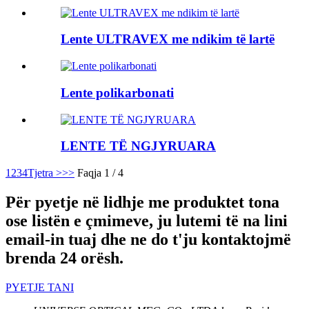
Lente ULTRAVEX me ndikim të lartë
Lente polikarbonati
LENTE TË NGJYRUARA
1
2
3
4
Tjetra >
>>
Faqja 1 / 4
Për pyetje në lidhje me produktet tona
ose listën e çmimeve, ju lutemi të na lini
email-in tuaj dhe ne do t'ju kontaktojmë
brenda 24 orësh.
PYETJE TANI