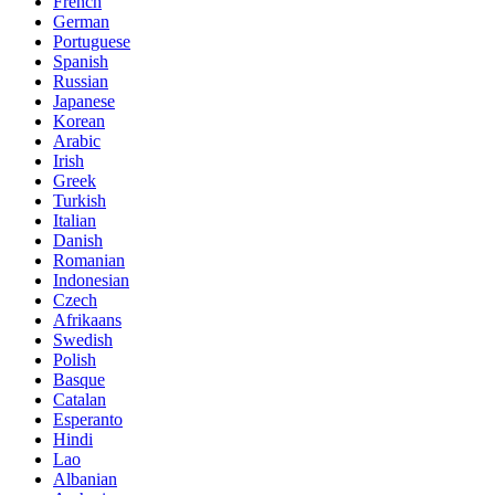
French
German
Portuguese
Spanish
Russian
Japanese
Korean
Arabic
Irish
Greek
Turkish
Italian
Danish
Romanian
Indonesian
Czech
Afrikaans
Swedish
Polish
Basque
Catalan
Esperanto
Hindi
Lao
Albanian