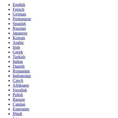
English
French
German
Portuguese
Spanish
Russian
Japanese
Korean
Arabic
Irish
Greek
Turkish
Italian
Danish
Romanian
Indonesian
Czech
Afrikaans
Swedish
Polish
Basque
Catalan
Esperanto
Hindi