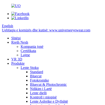
English
Uebfaqja e kornizës dhe kutisë: www.universeeyewear.com
Shtëpi
Rreth Nesh
Kompania jonë
Certifikata
Lajme
VR 3D
Produkte
Lente Stoku
Standard
Bluecut
Fotokromike
Bluecut & Photochromic
Ndikim i Lartë
Lente dielli
Kontroll i miopisë
Lente Asferike e Dyfishtë