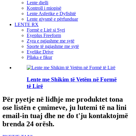
Lente dielli
Kontroll i miopisë
Lente Asferike e Dyfishtë
Lente gjysmë e përfunduar
LENTE RX
Formë e Lirë si Syri
Eyeplus Freeform
Zyra e ngjashme me sytë
Sporte të ngjashme me sytë
Eyelike Drive
Pllaka e fikur
Lente me Shikim të Vetëm në Formë
të Lirë
Për pyetje në lidhje me produktet tona
ose listën e çmimeve, ju lutemi të na lini
email-in tuaj dhe ne do t'ju kontaktojmë
brenda 24 orësh.