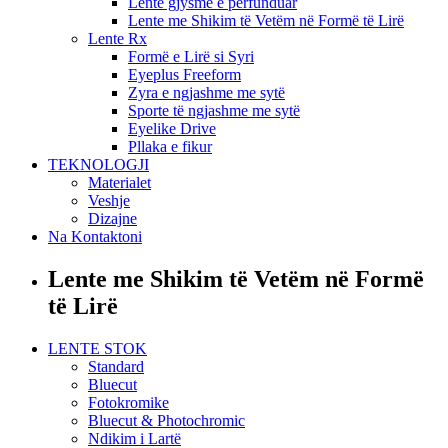
Lente gjysmë e përfunduar
Lente me Shikim të Vetëm në Formë të Lirë
Lente Rx
Formë e Lirë si Syri
Eyeplus Freeform
Zyra e ngjashme me sytë
Sporte të ngjashme me sytë
Eyelike Drive
Pllaka e fikur
TEKNOLOGJI
Materialet
Veshje
Dizajne
Na Kontaktoni
Lente me Shikim të Vetëm në Formë
të Lirë
LENTE STOK
Standard
Bluecut
Fotokromike
Bluecut & Photochromic
Ndikim i Lartë