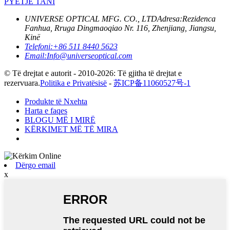
PYETJE TANI
UNIVERSE OPTICAL MFG. CO., LTD
Adresa:
Rezidenca
Fanhua, Rruga Dingmaoqiao Nr. 116, Zhenjiang, Jiangsu,
Kinë
Telefoni:
+86 511 8440 5623
Email:
Info@universeoptical.com
© Të drejtat e autorit - 2010-2026: Të gjitha të drejtat e
rezervuara.
Politika e Privatësisë
-
苏ICP备11060527号-1
Produkte të Nxehta
Harta e faqes
BLOGU MË I MIRË
KËRKIMET MË TË MIRA
Dërgo email
x