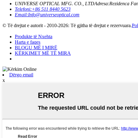
UNIVERSE OPTICAL MFG. CO., LTD
Adresa:
Rezidenca Fan
Telefoni:
+86 511 8440 5623
Email:
Info@universeoptical.com
© Të drejtat e autorit - 2010-2026: Të gjitha të drejtat e rezervuara.
Pol
Produkte të Nxehta
Harta e faqes
BLOGU MË I MIRË
KËRKIMET MË TË MIRA
Dërgo email
x