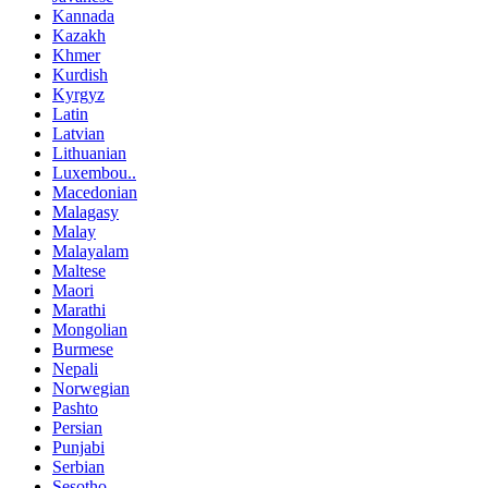
Kannada
Kazakh
Khmer
Kurdish
Kyrgyz
Latin
Latvian
Lithuanian
Luxembou..
Macedonian
Malagasy
Malay
Malayalam
Maltese
Maori
Marathi
Mongolian
Burmese
Nepali
Norwegian
Pashto
Persian
Punjabi
Serbian
Sesotho