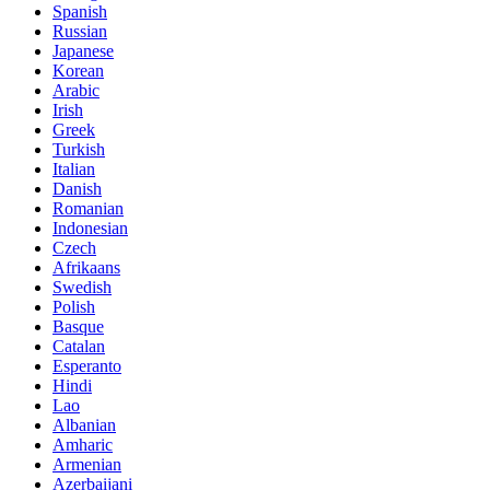
Spanish
Russian
Japanese
Korean
Arabic
Irish
Greek
Turkish
Italian
Danish
Romanian
Indonesian
Czech
Afrikaans
Swedish
Polish
Basque
Catalan
Esperanto
Hindi
Lao
Albanian
Amharic
Armenian
Azerbaijani