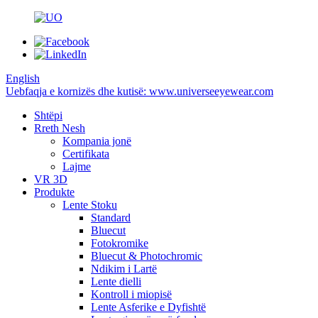
English
Uebfaqja e kornizës dhe kutisë: www.universeeyewear.com
Shtëpi
Rreth Nesh
Kompania jonë
Certifikata
Lajme
VR 3D
Produkte
Lente Stoku
Standard
Bluecut
Fotokromike
Bluecut & Photochromic
Ndikim i Lartë
Lente dielli
Kontroll i miopisë
Lente Asferike e Dyfishtë