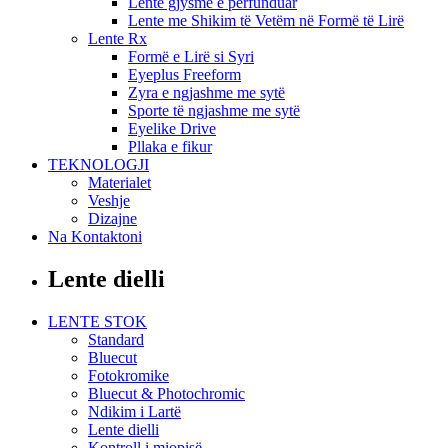
Lente gjysmë e përfunduar
Lente me Shikim të Vetëm në Formë të Lirë
Lente Rx
Formë e Lirë si Syri
Eyeplus Freeform
Zyra e ngjashme me sytë
Sporte të ngjashme me sytë
Eyelike Drive
Pllaka e fikur
TEKNOLOGJI
Materialet
Veshje
Dizajne
Na Kontaktoni
Lente dielli
LENTE STOK
Standard
Bluecut
Fotokromike
Bluecut & Photochromic
Ndikim i Lartë
Lente dielli
Kontroll i miopisë