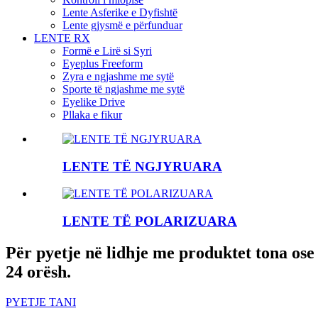
Lente Asferike e Dyfishtë
Lente gjysmë e përfunduar
LENTE RX
Formë e Lirë si Syri
Eyeplus Freeform
Zyra e ngjashme me sytë
Sporte të ngjashme me sytë
Eyelike Drive
Pllaka e fikur
LENTE TË NGJYRUARA
LENTE TË POLARIZUARA
Për pyetje në lidhje me produktet tona ose 
24 orësh.
PYETJE TANI