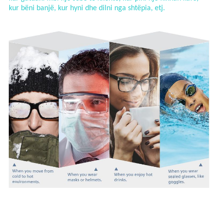
kur bëni banjë, kur hyni dhe dilni nga shtëpia, etj.
PËRFITIMET E LENTEVE ANTI-MJEGULL: