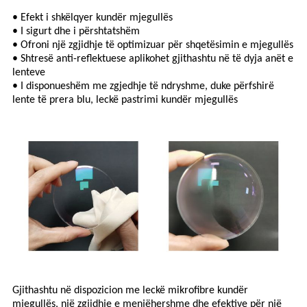
• Efekt i shkëlqyer kundër mjegullës
• I sigurt dhe i përshtatshëm
• Ofroni një zgjidhje të optimizuar për shqetësimin e mjegullës
• Shtresë anti-reflektuese aplikohet gjithashtu në të dyja anët e
lenteve
• I disponueshëm me zgjedhje të ndryshme, duke përfshirë
lente të prera blu, leckë pastrimi kundër mjegullës
Gjithashtu në dispozicion me leckë mikrofibre kundër
mjegullës, një zgjidhje e menjëhershme dhe efektive për një