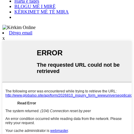
Harta e faqes
BLOGU MË I MIRË
KËRKIMET MË TË MIRA
Dërgo email
x