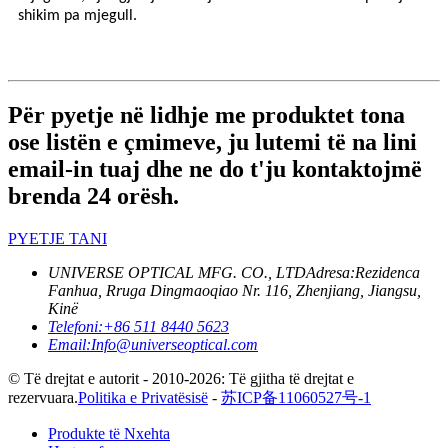
shikim pa mjegull.
Për pyetje në lidhje me produktet tona
ose listën e çmimeve, ju lutemi të na lini
email-in tuaj dhe ne do t'ju kontaktojmë
brenda 24 orësh.
PYETJE TANI
UNIVERSE OPTICAL MFG. CO., LTD
Adresa:
Rezidenca
Fanhua, Rruga Dingmaoqiao Nr. 116, Zhenjiang, Jiangsu,
Kinë
Telefoni:
+86 511 8440 5623
Email:
Info@universeoptical.com
© Të drejtat e autorit - 2010-2026: Të gjitha të drejtat e
rezervuara.
Politika e Privatësisë
-
苏ICP备11060527号-1
Produkte të Nxehta