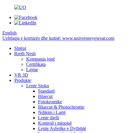
English
Uebfaqja e kornizës dhe kutisë: www.universeeyewear.com
Shtëpi
Rreth Nesh
Kompania jonë
Certifikata
Lajme
VR 3D
Produkte
Lente Stoku
Standard
Bluecut
Fotokromike
Bluecut & Photochromic
Ndikim i Lartë
Lente dielli
Kontroll i miopisë
Lente Asferike e Dyfishtë