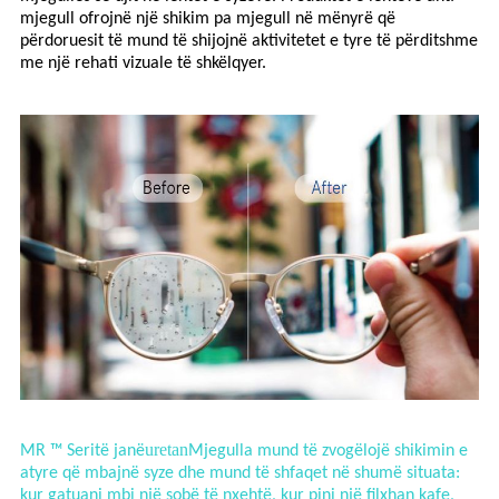
mjegull ofrojnë një shikim pa mjegull në mënyrë që
përdoruesit të mund të shijojnë aktivitetet e tyre të përditshme
me një rehati vizuale të shkëlqyer.
uretan
MR ™
Seritë janë
Mjegulla mund të zvogëlojë shikimin e
atyre që mbajnë syze dhe mund të shfaqet në shumë situata:
kur gatuani mbi një sobë të nxehtë, kur pini një filxhan kafe,