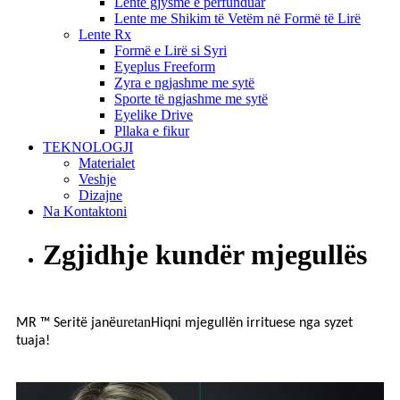
Lente gjysmë e përfunduar
Lente me Shikim të Vetëm në Formë të Lirë
Lente Rx
Formë e Lirë si Syri
Eyeplus Freeform
Zyra e ngjashme me sytë
Sporte të ngjashme me sytë
Eyelike Drive
Pllaka e fikur
TEKNOLOGJI
Materialet
Veshje
Dizajne
Na Kontaktoni
Zgjidhje kundër mjegullës
uretan
MR ™
Seritë janë
Hiqni mjegullën irrituese nga syzet
tuaja!