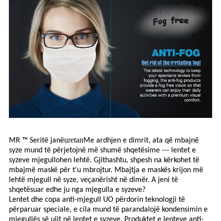
uretan
MR ™
Seritë janë
Me ardhjen e dimrit, ata që mbajnë
syze mund të përjetojnë më shumë shqetësime --- lentet e
syzeve mjegullohen lehtë. Gjithashtu, shpesh na kërkohet të
mbajmë maskë për t'u mbrojtur. Mbajtja e maskës krijon më
lehtë mjegull në syze, veçanërisht në dimër. A jeni të
shqetësuar edhe ju nga mjegulla e syzeve?
Lentet dhe copa anti-mjegull UO përdorin teknologji të
përparuar speciale, e cila mund të parandalojë kondensimin e
mjegullës së ujit në lentet e syzeve. Produktet e lenteve anti-