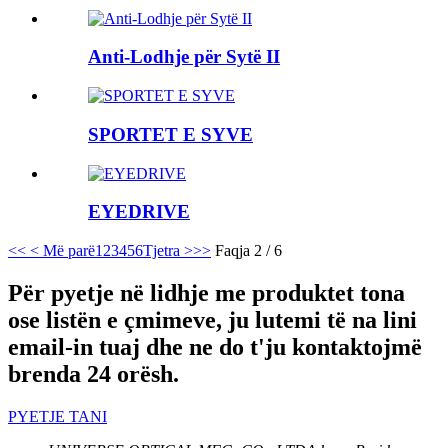
Anti-Lodhje për Sytë II
SPORTET E SYVE
EYEDRIVE
<<
< Më parë
1
2
3
4
5
6
Tjetra >
>>
Faqja 2 / 6
Për pyetje në lidhje me produktet tona
ose listën e çmimeve, ju lutemi të na lini
email-in tuaj dhe ne do t'ju kontaktojmë
brenda 24 orësh.
PYETJE TANI