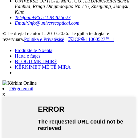
UNIVERSE OPTICAL MFG. CO., LTD
Adresa:
Rezidenca
Fanhua, Rruga Dingmaoqiao Nr. 116, Zhenjiang, Jiangsu,
Kinë
Telefoni:
+86 511 8440 5623
Email:
Info@universeoptical.com
© Të drejtat e autorit - 2010-2026: Të gjitha të drejtat e
rezervuara.
Politika e Privatësisë
-
苏ICP备11060527号-1
Produkte të Nxehta
Harta e faqes
BLOGU MË I MIRË
KËRKIMET MË TË MIRA
Dërgo email
x