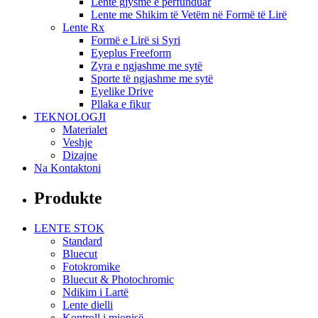
Lente gjysmë e përfunduar
Lente me Shikim të Vetëm në Formë të Lirë
Lente Rx
Formë e Lirë si Syri
Eyeplus Freeform
Zyra e ngjashme me sytë
Sporte të ngjashme me sytë
Eyelike Drive
Pllaka e fikur
TEKNOLOGJI
Materialet
Veshje
Dizajne
Na Kontaktoni
Produkte
LENTE STOK
Standard
Bluecut
Fotokromike
Bluecut & Photochromic
Ndikim i Lartë
Lente dielli
Kontroll i miopisë