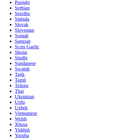
Punjabi
Serbian
Sesotho
Sinhala
Slovak
Slovenian
Somali
Samoan
Scots Gaelic
Shona
Sindhi
Sundanese
Swahili
Tajik
Tamil
Telugu
Thai
Ukrainian
Urdu
Uzbek
Vietnamese
Welsh
Xhosa
Yiddish
Yoruba