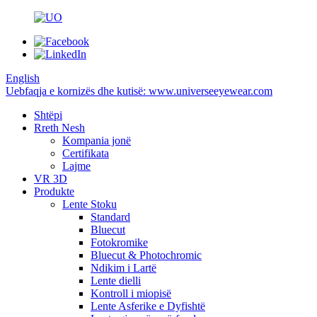
English
Uebfaqja e kornizës dhe kutisë: www.universeeyewear.com
Shtëpi
Rreth Nesh
Kompania jonë
Certifikata
Lajme
VR 3D
Produkte
Lente Stoku
Standard
Bluecut
Fotokromike
Bluecut & Photochromic
Ndikim i Lartë
Lente dielli
Kontroll i miopisë
Lente Asferike e Dyfishtë