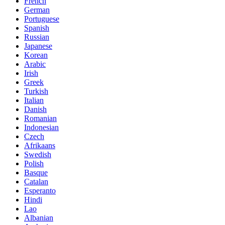
French
German
Portuguese
Spanish
Russian
Japanese
Korean
Arabic
Irish
Greek
Turkish
Italian
Danish
Romanian
Indonesian
Czech
Afrikaans
Swedish
Polish
Basque
Catalan
Esperanto
Hindi
Lao
Albanian